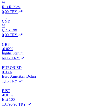
%
Rus Rublesi
0,00 TRY
CNY
%
Çin Yuanı
0,00 TRY
GBP
-0.02%
İngiliz Sterlini
64,17 TRY
EURO/USD
0.03%
Euro Amerikan Doları
1,15 TRY
BIST
-0.01%
Bist 100
13.796,90 TRY