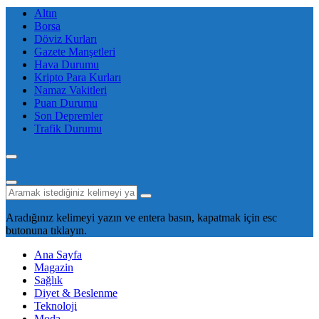
Altın
Borsa
Döviz Kurları
Gazete Manşetleri
Hava Durumu
Kripto Para Kurları
Namaz Vakitleri
Puan Durumu
Son Depremler
Trafik Durumu
Aradığınız kelimeyi yazın ve entera basın, kapatmak için esc
butonuna tıklayın.
Ana Sayfa
Magazin
Sağlık
Diyet & Beslenme
Teknoloji
Moda