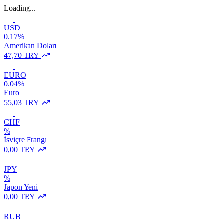
Loading...
USD
0.17%
Amerikan Doları
47,70 TRY
EURO
0.04%
Euro
55,03 TRY
CHF
%
İsviçre Frangı
0,00 TRY
JPY
%
Japon Yeni
0,00 TRY
RUB