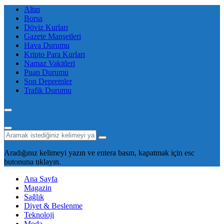
Altın
Borsa
Döviz Kurları
Gazete Manşetleri
Hava Durumu
Kripto Para Kurları
Namaz Vakitleri
Puan Durumu
Son Depremler
Trafik Durumu
Aradığınız kelimeyi yazın ve entera basın, kapatmak için esc
butonuna tıklayın.
Ana Sayfa
Magazin
Sağlık
Diyet & Beslenme
Teknoloji
Moda