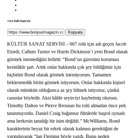
veya linki kopyala
Kopyala
KÜLTÜR SANAT SERVİSİ – 007 rolü için adı geçen Jacob
Elordi, Callum Turner ve Harris Dickinson’ı yeni Bond olarak
görmek istemediğini belirtti: “Bond’un gizemini koruması
kesinlikle şart. Artık onlar hakkında çok şey bildiğimiz için
hiçbirini Bond olarak görmek istemiyorum. Tamamen
beklenmedik birini görmek istiyorum. Onlar hakkında kişisel
olarak mümkün olduğunca az şey bilmek istiyoruz, çünkü
casuslar böyledir. Aksi hâlde seyirciyi kaybetmiş olursun.
Timothy Dalton ve Pierce Brosnan bu rolü almadan önce pek
tanınmıyordu. Daniel Craig bağımsız filmlerde başrol oynadı
ama herkesin tanıdığı bir isim değildi.” McWilliams, Bond
karakterinin beyaz bir erkek olarak kalması gerektiğini de
vurgulayarak “Ian Fleming böyle yazdı. Bunu neden