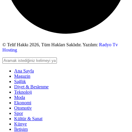
© Telif Hakkı 2026,
Tüm Hakları Saklıdır. Yazılım:
Radyo Tv
Hosting
Ana Sayfa
Magazin
Sağlık
Diyet & Beslenme
Teknoloji
Moda
Ekonomi
Otomotiv
Spor
Kültür & Sanat
Künye
İletişim