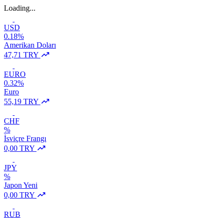
Loading...
USD
0.18%
Amerikan Doları
47,71 TRY
EURO
0.32%
Euro
55,19 TRY
CHF
%
İsviçre Frangı
0,00 TRY
JPY
%
Japon Yeni
0,00 TRY
RUB