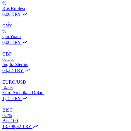
%
Rus Rublesi
0,00 TRY
CNY
%
Çin Yuanı
0,00 TRY
GBP
0.13%
İngiliz Sterlini
64,22 TRY
EURO/USD
-0.3%
Euro Amerikan Doları
1,15 TRY
BIST
0.7%
Bist 100
13.798,82 TRY