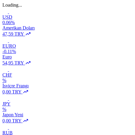
Loading...
USD
0.06%
Amerikan Doları
47,59 TRY
EURO
-0.11%
Euro
54,95 TRY
CHF
%
İsviçre Frangı
0,00 TRY
JPY
%
Japon Yeni
0,00 TRY
RUB