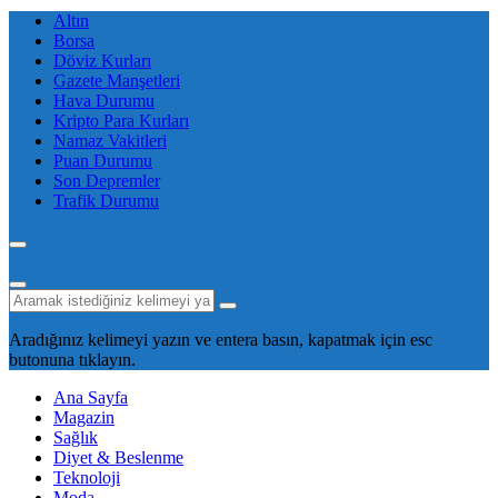
Altın
Borsa
Döviz Kurları
Gazete Manşetleri
Hava Durumu
Kripto Para Kurları
Namaz Vakitleri
Puan Durumu
Son Depremler
Trafik Durumu
Aradığınız kelimeyi yazın ve entera basın, kapatmak için esc
butonuna tıklayın.
Ana Sayfa
Magazin
Sağlık
Diyet & Beslenme
Teknoloji
Moda