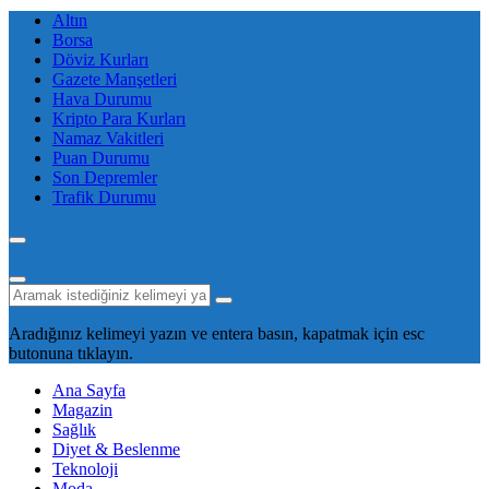
Altın
Borsa
Döviz Kurları
Gazete Manşetleri
Hava Durumu
Kripto Para Kurları
Namaz Vakitleri
Puan Durumu
Son Depremler
Trafik Durumu
Aradığınız kelimeyi yazın ve entera basın, kapatmak için esc
butonuna tıklayın.
Ana Sayfa
Magazin
Sağlık
Diyet & Beslenme
Teknoloji
Moda