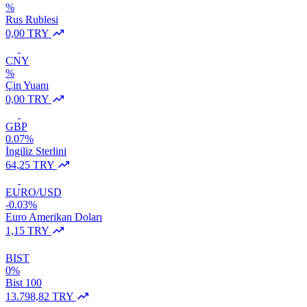
%
Rus Rublesi
0,00 TRY
CNY
%
Çin Yuanı
0,00 TRY
GBP
0.07%
İngiliz Sterlini
64,25 TRY
EURO/USD
-0.03%
Euro Amerikan Doları
1,15 TRY
BIST
0%
Bist 100
13.798,82 TRY