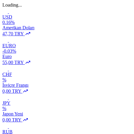
Loading...
USD
0.16%
Amerikan Doları
47,70 TRY
EURO
-0.03%
Euro
55,00 TRY
CHF
%
İsviçre Frangı
0,00 TRY
JPY
%
Japon Yeni
0,00 TRY
RUB