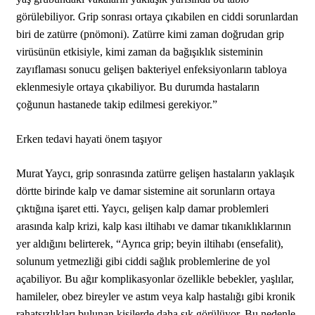
görülebiliyor. Grip sonrası ortaya çıkabilen en ciddi sorunlardan
biri de zatürre (pnömoni). Zatürre kimi zaman doğrudan grip
virüsünün etkisiyle, kimi zaman da bağışıklık sisteminin
zayıflaması sonucu gelişen bakteriyel enfeksiyonların tabloya
eklenmesiyle ortaya çıkabiliyor. Bu durumda hastaların
çoğunun hastanede takip edilmesi gerekiyor.”
Erken tedavi hayati önem taşıyor
Murat Yaycı, grip sonrasında zatürre gelişen hastaların yaklaşık
dörtte birinde kalp ve damar sistemine ait sorunların ortaya
çıktığına işaret etti. Yaycı, gelişen kalp damar problemleri
arasında kalp krizi, kalp kası iltihabı ve damar tıkanıklıklarının
yer aldığını belirterek, “Ayrıca grip; beyin iltihabı (ensefalit),
solunum yetmezliği gibi ciddi sağlık problemlerine de yol
açabiliyor. Bu ağır komplikasyonlar özellikle bebekler, yaşlılar,
hamileler, obez bireyler ve astım veya kalp hastalığı gibi kronik
rahatsızlıkları bulunan kişilerde daha sık görülüyor. Bu nedenle