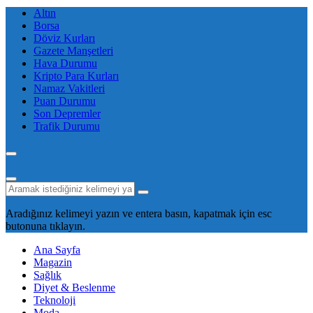
Altın
Borsa
Döviz Kurları
Gazete Manşetleri
Hava Durumu
Kripto Para Kurları
Namaz Vakitleri
Puan Durumu
Son Depremler
Trafik Durumu
Aradığınız kelimeyi yazın ve entera basın, kapatmak için esc
butonuna tıklayın.
Ana Sayfa
Magazin
Sağlık
Diyet & Beslenme
Teknoloji
Moda