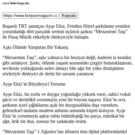
veya linki kopyala
Kopyala
Başarılı TRT sanatçısı Ayşe Ekiz, Feridun Hürel şarkılarını yeniden
yorumladığı dört parçalık serinin üçüncü şarkısı “Mezarımın Taşı”
ile Pasaj Müzik etiketiyle dinleyiciyle buluştu.
Aşkı Ölümle Yarıştıran Bir Yakarış
“Mezarımın Taşı”, aşkı yalnızca bir hissiyat değil, kaderin ta kendisi
gibi anlatıyor. Şarkı, ölümle yaşam arasındaki çizgiyi bulanıklaştıran,
sevilenin yokluğunda nefes almayı bile ağır bir yüke dönüştüren
sözleriyle dinleyici de derin bir sarsıntı yaratıyor.
Ayşe Ekiz’in Büyüleyici Yorumu
Ayşe Ekiz, bu zorlu ve duygu yoğunluğu yüksek eseri, sahici vokal
gücü ve derinlikli yorumuyla yeni bir boyuta taşıyor. Ekiz’in sesi,
şarkının içsel çığlıklarını açık bir duygusallıkla dışa vururken,
geleneksel tınılarla modern anlatım arasında köprü kuruyor. Ayşe
Ekiz’in yorumuyla aşkın ruhla bütünleştiği bu parça, müzikal bir
ağıt, lirik bir dua, sonsuz bir sadakatin resmi.
“Mezarımın Taşı” 1 Ağustos’tan itibaren tüm dijital platformlarda!