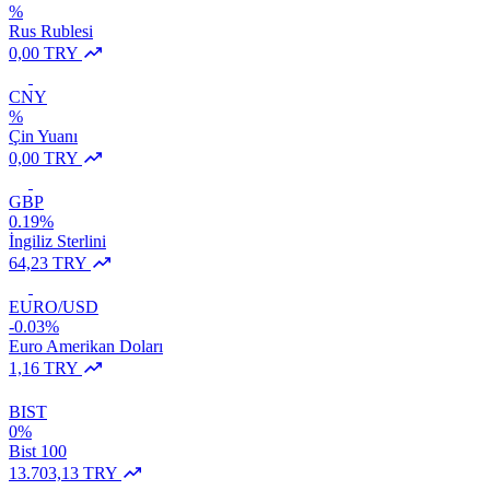
%
Rus Rublesi
0,00 TRY
CNY
%
Çin Yuanı
0,00 TRY
GBP
0.19%
İngiliz Sterlini
64,23 TRY
EURO/USD
-0.03%
Euro Amerikan Doları
1,16 TRY
BIST
0%
Bist 100
13.703,13 TRY