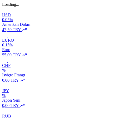
Loading...
USD
0.05%
Amerikan Doları
47,59 TRY
EURO
0.15%
Euro
55,09 TRY
CHF
%
İsviçre Frangı
0,00 TRY
JPY
%
Japon Yeni
0,00 TRY
RUB