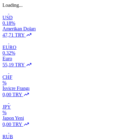
Loading...
USD
0.18%
Amerikan Doları
47,71 TRY
EURO
0.32%
Euro
55,19 TRY
CHF
%
İsviçre Frangı
0,00 TRY
JPY
%
Japon Yeni
0,00 TRY
RUB