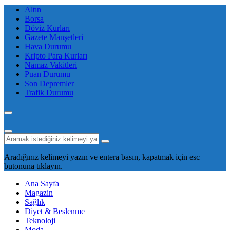
Altın
Borsa
Döviz Kurları
Gazete Manşetleri
Hava Durumu
Kripto Para Kurları
Namaz Vakitleri
Puan Durumu
Son Depremler
Trafik Durumu
Aradığınız kelimeyi yazın ve entera basın, kapatmak için esc
butonuna tıklayın.
Ana Sayfa
Magazin
Sağlık
Diyet & Beslenme
Teknoloji
Moda