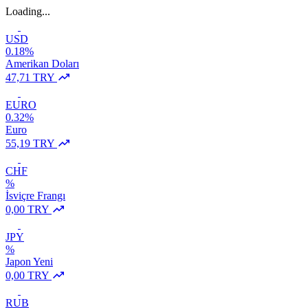
Loading...
USD
0.18%
Amerikan Doları
47,71 TRY
EURO
0.32%
Euro
55,19 TRY
CHF
%
İsviçre Frangı
0,00 TRY
JPY
%
Japon Yeni
0,00 TRY
RUB