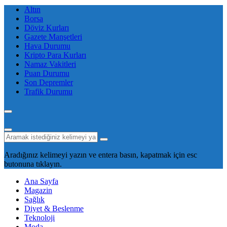
Altın
Borsa
Döviz Kurları
Gazete Manşetleri
Hava Durumu
Kripto Para Kurları
Namaz Vakitleri
Puan Durumu
Son Depremler
Trafik Durumu
Aradığınız kelimeyi yazın ve entera basın, kapatmak için esc
butonuna tıklayın.
Ana Sayfa
Magazin
Sağlık
Diyet & Beslenme
Teknoloji
Moda