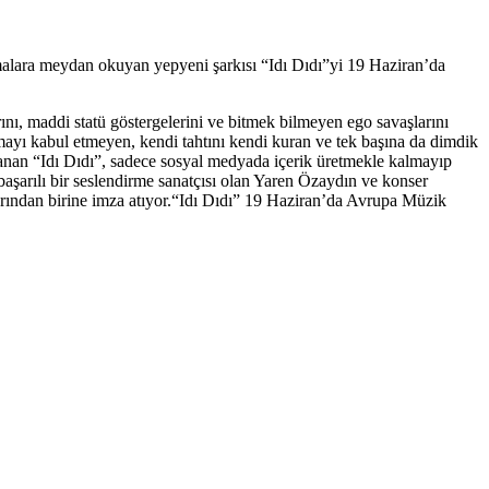
tmalara meydan okuyan yepyeni şarkısı “Idı Dıdı”yi 19 Haziran’da
ını, maddi statü göstergelerini ve bitmek bilmeyen ego savaşlarını
ığmayı kabul etmeyen, kendi tahtını kendi kuran ve tek başına da dimdik
rlanan “Idı Dıdı”, sadece sosyal medyada içerik üretmekle kalmayıp
şarılı bir seslendirme sanatçısı olan Yaren Özaydın ve konser
larından birine imza atıyor.“Idı Dıdı” 19 Haziran’da Avrupa Müzik