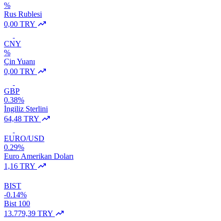
%
Rus Rublesi
0,00 TRY
CNY
%
Çin Yuanı
0,00 TRY
GBP
0.38%
İngiliz Sterlini
64,48 TRY
EURO/USD
0.29%
Euro Amerikan Doları
1,16 TRY
BIST
-0.14%
Bist 100
13.779,39 TRY