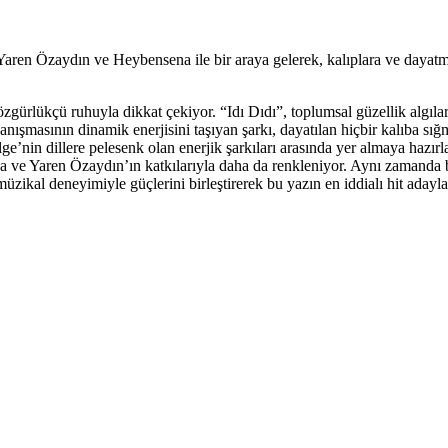
ri Yaren Özaydın ve Heybensena ile bir araya gelerek, kalıplara ve daya
zgürlükçü ruhuyla dikkat çekiyor. “Idı Dıdı”, toplumsal güzellik algılar
yanışmasının dinamik enerjisini taşıyan şarkı, dayatılan hiçbir kalıba s
ge’nin dillere pelesenk olan enerjik şarkıları arasında yer almaya hazı
ve Yaren Özaydın’ın katkılarıyla daha da renkleniyor. Aynı zamanda ba
üzikal deneyimiyle güçlerini birleştirerek bu yazın en iddialı hit aday