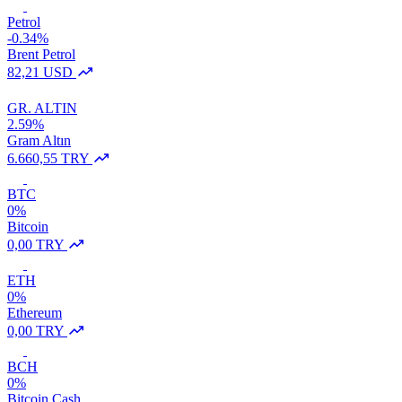
Petrol
-0.34%
Brent Petrol
82,21 USD
GR. ALTIN
2.59%
Gram Altın
6.660,55 TRY
BTC
0%
Bitcoin
0,00 TRY
ETH
0%
Ethereum
0,00 TRY
BCH
0%
Bitcoin Cash