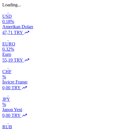
Loading...
USD
0.18%
Amerikan Doları
47,71 TRY
EURO
0.32%
Euro
55,19 TRY
CHF
%
İsviçre Frangı
0,00 TRY
JPY
%
Japon Yeni
0,00 TRY
RUB