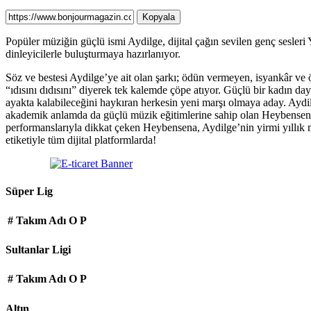
Kopyala
Popüler müziğin güçlü ismi Aydilge, dijital çağın sevilen genç sesle
dinleyicilerle buluşturmaya hazırlanıyor.
Söz ve bestesi Aydilge’ye ait olan şarkı; ödün vermeyen, isyankâr ve ö
“ıdısını dıdısını” diyerek tek kalemde çöpe atıyor. Güçlü bir kadın da
ayakta kalabileceğini haykıran herkesin yeni marşı olmaya aday. Aydil
akademik anlamda da güçlü müzik eğitimlerine sahip olan Heybensena 
performanslarıyla dikkat çeken Heybensena, Aydilge’nin yirmi yıllık m
etiketiyle tüm dijital platformlarda!
Süper Lig
#
Takım Adı
O
P
Sultanlar Ligi
#
Takım Adı
O
P
Altın