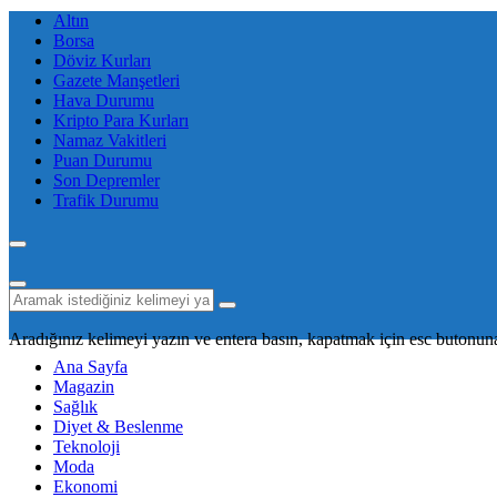
Altın
Borsa
Döviz Kurları
Gazete Manşetleri
Hava Durumu
Kripto Para Kurları
Namaz Vakitleri
Puan Durumu
Son Depremler
Trafik Durumu
Aradığınız kelimeyi yazın ve entera basın, kapatmak için esc butonuna
Ana Sayfa
Magazin
Sağlık
Diyet & Beslenme
Teknoloji
Moda
Ekonomi