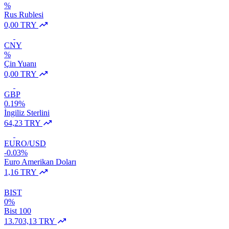
%
Rus Rublesi
0,00 TRY
CNY
%
Çin Yuanı
0,00 TRY
GBP
0.19%
İngiliz Sterlini
64,23 TRY
EURO/USD
-0.03%
Euro Amerikan Doları
1,16 TRY
BIST
0%
Bist 100
13.703,13 TRY