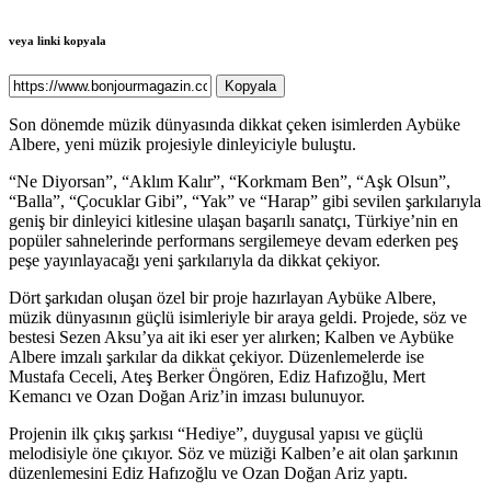
veya linki kopyala
Kopyala
Son dönemde müzik dünyasında dikkat çeken isimlerden Aybüke
Albere, yeni müzik projesiyle dinleyiciyle buluştu.
“Ne Diyorsan”, “Aklım Kalır”, “Korkmam Ben”, “Aşk Olsun”,
“Balla”, “Çocuklar Gibi”, “Yak” ve “Harap” gibi sevilen şarkılarıyla
geniş bir dinleyici kitlesine ulaşan başarılı sanatçı, Türkiye’nin en
popüler sahnelerinde performans sergilemeye devam ederken peş
peşe yayınlayacağı yeni şarkılarıyla da dikkat çekiyor.
Dört şarkıdan oluşan özel bir proje hazırlayan Aybüke Albere,
müzik dünyasının güçlü isimleriyle bir araya geldi. Projede, söz ve
bestesi Sezen Aksu’ya ait iki eser yer alırken; Kalben ve Aybüke
Albere imzalı şarkılar da dikkat çekiyor. Düzenlemelerde ise
Mustafa Ceceli, Ateş Berker Öngören, Ediz Hafızoğlu, Mert
Kemancı ve Ozan Doğan Ariz’in imzası bulunuyor.
Projenin ilk çıkış şarkısı “Hediye”, duygusal yapısı ve güçlü
melodisiyle öne çıkıyor. Söz ve müziği Kalben’e ait olan şarkının
düzenlemesini Ediz Hafızoğlu ve Ozan Doğan Ariz yaptı.