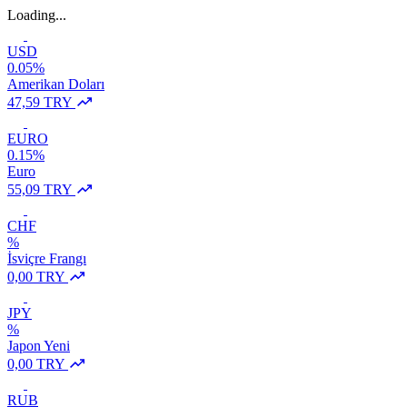
Loading...
USD
0.05%
Amerikan Doları
47,59 TRY
EURO
0.15%
Euro
55,09 TRY
CHF
%
İsviçre Frangı
0,00 TRY
JPY
%
Japon Yeni
0,00 TRY
RUB