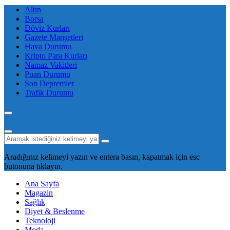
Altın
Borsa
Döviz Kurları
Gazete Manşetleri
Hava Durumu
Kripto Para Kurları
Namaz Vakitleri
Puan Durumu
Son Depremler
Trafik Durumu
Aradığınız kelimeyi yazın ve entera basın, kapatmak için esc
butonuna tıklayın.
Ana Sayfa
Magazin
Sağlık
Diyet & Beslenme
Teknoloji
Moda