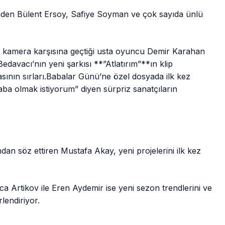
nden Bülent Ersoy, Safiye Soyman ve çok sayıda ünlü
te kamera karşısına geçtiği usta oyuncu Demir Karahan
davacı’nın yeni şarkısı **”Atlatırım”**ın klip
ının sırları.Babalar Günü’ne özel dosyada ilk kez
aba olmak istiyorum” diyen sürpriz sanatçıların
ndan söz ettiren Mustafa Akay, yeni projelerini ilk kez
ca Artikov ile Eren Aydemir ise yeni sezon trendlerini ve
lendiriyor.