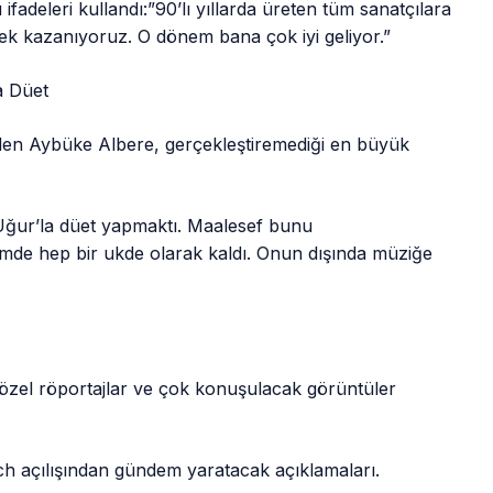
fadeleri kullandı:”90’lı yıllarda üreten tüm sanatçılara
ek kazanıyoruz. O dönem bana çok iyi geliyor.”
a Düet
den Aybüke Albere, gerçekleştiremediği en büyük
Uğur’la düet yapmaktı. Maalesef bunu
çimde hep bir ukde olarak kaldı. Onun dışında müziğe
özel röportajlar ve çok konuşulacak görüntüler
h açılışından gündem yaratacak açıklamaları.