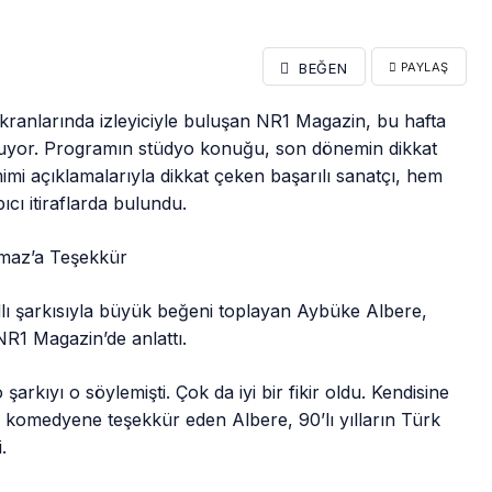
BEĞEN
PAYLAŞ
anlarında izleyiciyle buluşan NR1 Magazin, bu hafta
tuyor. Programın stüdyo konuğu, son dönemin dikkat
mi açıklamalarıyla dikkat çeken başarılı sanatçı, hem
cı itiraflarda bulundu.
lmaz’a Teşekkür
dlı şarkısıyla büyük beğeni toplayan Aybüke Albere,
NR1 Magazin’de anlattı.
arkıyı o söylemişti. Çok da iyi bir fikir oldu. Kendisine
 komedyene teşekkür eden Albere, 90’lı yılların Türk
.