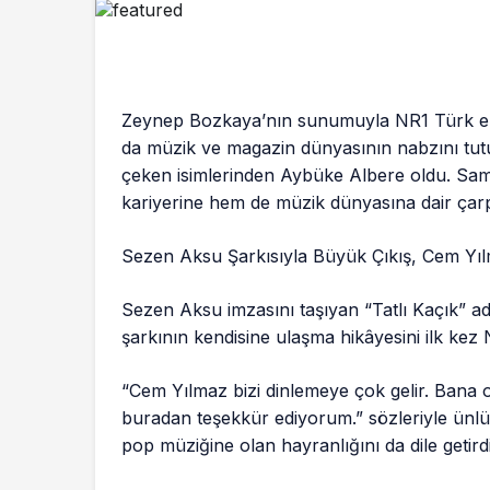
Zeynep Bozkaya’nın sunumuyla NR1 Türk ekr
da müzik ve magazin dünyasının nabzını tu
çeken isimlerinden Aybüke Albere oldu. Sami
kariyerine hem de müzik dünyasına dair çarpı
Sezen Aksu Şarkısıyla Büyük Çıkış, Cem Yı
Sezen Aksu imzasını taşıyan “Tatlı Kaçık” a
şarkının kendisine ulaşma hikâyesini ilk kez 
“Cem Yılmaz bizi dinlemeye çok gelir. Bana o ş
buradan teşekkür ediyorum.” sözleriyle ünlü
pop müziğine olan hayranlığını da dile getirdi