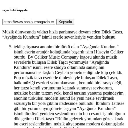
veya linki kopyala
Kopyala
Müzik dünyasında yıldızı hızla parlamaya devam eden Dilek Taşcı,
“Ayağında Kundura” isimli eserle sevenleriyle yeniden buluştu.
tekli çalışması anonim bir türkü olan “Ayağında Kundura”
isimli eserin aranjör koltuğunda başarılı isim Hüseyin Çeliker
oturdu. By Çeliker Music Company logosu altında müzik
severlerle buluşan Dilek Taşcı yorumuyla “Ayağında
Kundura” isimli esere stüdyo ortamında sanatçının
performansı ile Taşkın Ceyhan yönetmenliğinde klip çekildi.
Pop müzik tarzı eserlerle dinleyiciyle buluşan Dilek Taşcı,
halk müziği eserleri yorumlamasını, benimki bir arayış değil,
her tarza kendi yorumumu katarak sunmayı seviyorum,
müzikte benim tarzım yok, kendi tarzımı yaratma peşindeyim,
anonim türküleri modern saund ile yeni nesle sevdirmek
arzusuyla bir yola çıktım ifadesinde bulundu. İbrahim Tatlıses
gibi bir yorumcuyu şöhrete taşıyan “Ayağında Kundura”
isimli türküyü yeniden seslendirmenin bir cesaret işi olduğunu
dile getiren Dilek taşcı “Bütün gelecek yorumları göze alarak
bu eseri seslendirdim, müzik altyapısına modern dokunuşlarla