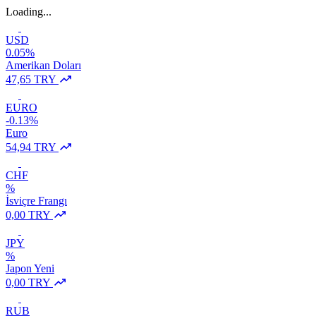
Loading...
USD
0.05%
Amerikan Doları
47,65 TRY
EURO
-0.13%
Euro
54,94 TRY
CHF
%
İsviçre Frangı
0,00 TRY
JPY
%
Japon Yeni
0,00 TRY
RUB