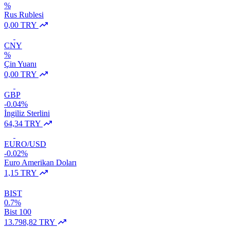
%
Rus Rublesi
0,00 TRY
CNY
%
Çin Yuanı
0,00 TRY
GBP
-0.04%
İngiliz Sterlini
64,34 TRY
EURO/USD
-0.02%
Euro Amerikan Doları
1,15 TRY
BIST
0.7%
Bist 100
13.798,82 TRY