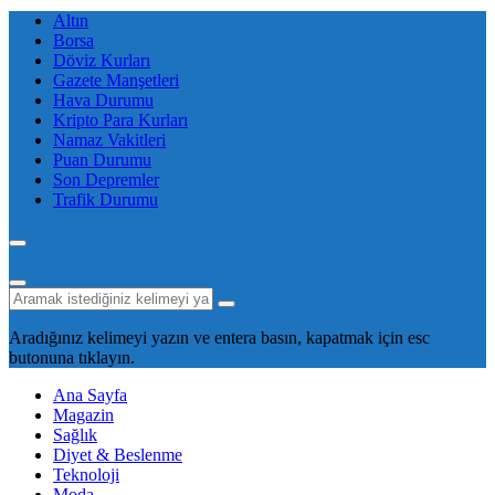
Altın
Borsa
Döviz Kurları
Gazete Manşetleri
Hava Durumu
Kripto Para Kurları
Namaz Vakitleri
Puan Durumu
Son Depremler
Trafik Durumu
Aradığınız kelimeyi yazın ve entera basın, kapatmak için esc
butonuna tıklayın.
Ana Sayfa
Magazin
Sağlık
Diyet & Beslenme
Teknoloji
Moda