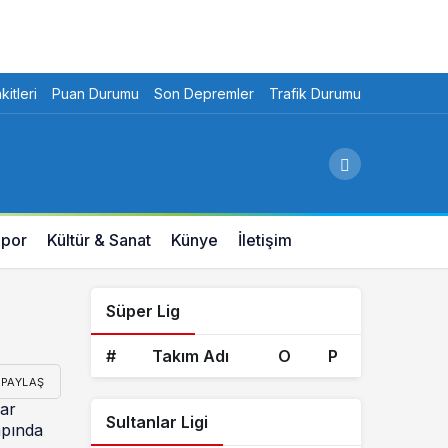
itleri
Puan Durumu
Son Depremler
Trafik Durumu
por
Kültür & Sanat
Künye
İletişim
Süper Lig
#
Takım Adı
O
P
PAYLAŞ
lar
Sultanlar Ligi
apında