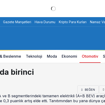
Gazete Manşetleri
Hava Durumu
Kripto Para Kurları
Namaz Vak
 & Beslenme
Teknoloji
Moda
Ekonomi
Otomotiv
S
da birinci
BEĞEN
, A ve B segmentlerindeki tamamen elektrikli (A+B BEV) araç
 0,3 puanlık artış elde etti. Tanıtımından bu yana dünya ç