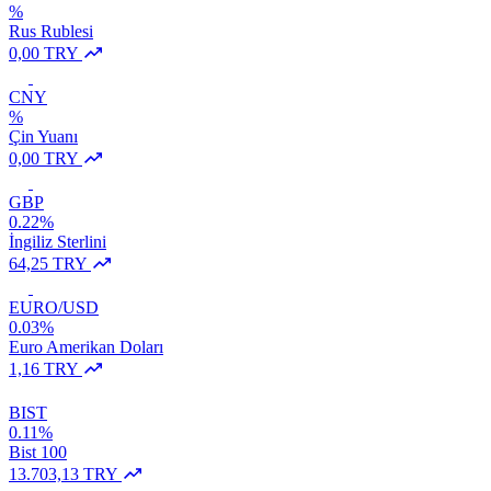
%
Rus Rublesi
0,00 TRY
CNY
%
Çin Yuanı
0,00 TRY
GBP
0.22%
İngiliz Sterlini
64,25 TRY
EURO/USD
0.03%
Euro Amerikan Doları
1,16 TRY
BIST
0.11%
Bist 100
13.703,13 TRY