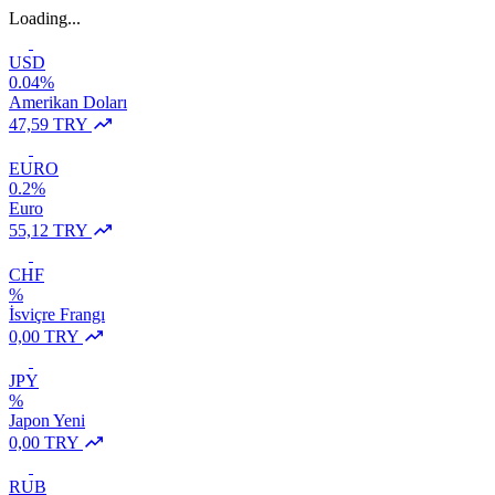
Loading...
USD
0.04%
Amerikan Doları
47,59 TRY
EURO
0.2%
Euro
55,12 TRY
CHF
%
İsviçre Frangı
0,00 TRY
JPY
%
Japon Yeni
0,00 TRY
RUB