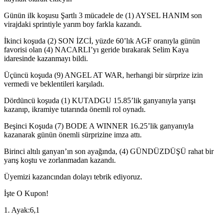
Günün ilk koşusu Şartlı 3 mücadele de (1) AYSEL HANIM son
virajdaki sprintiyle yarım boy farkla kazandı.
İkinci koşuda (2) SON İZCİ, yüzde 60’lık AGF oranıyla günün
favorisi olan (4) NACARLI’yı geride bırakarak Selim Kaya
idaresinde kazanmayı bildi.
Üçüncü koşuda (9) ANGEL AT WAR, herhangi bir sürprize izin
vermedi ve beklentileri karşıladı.
Dördüncü koşuda (1) KUTADGU 15.85’lik ganyanıyla yarışı
kazanıp, ikramiye tutarında önemli rol oynadı.
Beşinci Koşuda (7) BODE A WINNER 16.25’lik ganyanıyla
kazanarak günün önemli sürprizine imza attı.
Birinci altılı ganyan’ın son ayağında, (4) GÜNDÜZDÜŞÜ rahat bir
yarış koştu ve zorlanmadan kazandı.
Üyemizi kazancından dolayı tebrik ediyoruz.
İşte O Kupon!
1. Ayak:6,1