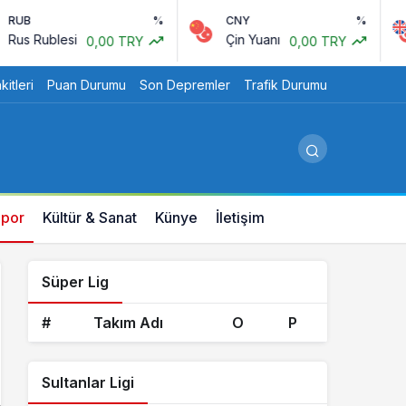
%
CNY
%
GBP
lesi
Çin Yuanı
İngili
0,00 TRY
0,00 TRY
itleri
Puan Durumu
Son Depremler
Trafik Durumu
por
Kültür & Sanat
Künye
İletişim
Süper Lig
#
Takım Adı
O
P
Sultanlar Ligi