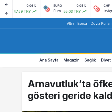
0.06%
EURO
0.05%
CHF
Euro
İsviçre Frangı
47,59 TRY
55,03 TRY
Altın
Borsa
Döviz Kurları
Ana Sayfa
Magazin
Sağlık
Diyet
Arnavutluk’ta öfke
gösteri geride kald