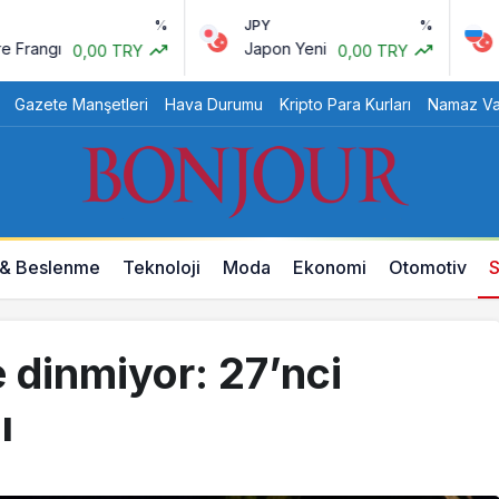
%
JPY
%
RUB
Japon Yeni
Rus Rub
0,00 TRY
0,00 TRY
Gazete Manşetleri
Hava Durumu
Kripto Para Kurları
Namaz Vak
 & Beslenme
Teknoloji
Moda
Ekonomi
Otomotiv
S
 dinmiyor: 27’nci
ı