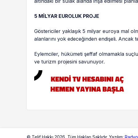
altındaki bir sulak alanda inşa edilmesi planl
5 MİLYAR EUROLUK PROJE
Göstericiler yaklaşık 5 milyar euroya mal o
alanlarını yok edeceğinden endişeli. Ancak tep
Eylemciler, hükümeti şeffaf olmamakla suçluy
ve turizm projesini savunuyor.
© Telif Hakkı 2026,
Tüm Hakları Saklıdır. Yazılım:
Radyo