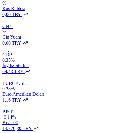
%
Rus Rublesi
0,00 TRY
CNY
%
Çin Yuanı
0,00 TRY
GBP
0.35%
İngiliz Sterlini
64,43 TRY
EURO/USD
0.28%
Euro Amerikan Doları
1,16 TRY
BIST
-0.14%
Bist 100
13.779,39 TRY