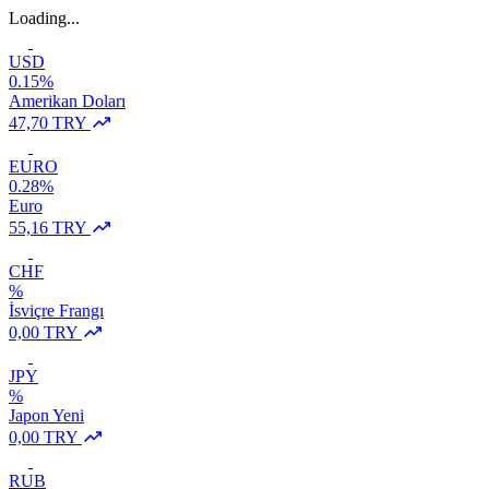
Loading...
USD
0.15%
Amerikan Doları
47,70 TRY
EURO
0.28%
Euro
55,16 TRY
CHF
%
İsviçre Frangı
0,00 TRY
JPY
%
Japon Yeni
0,00 TRY
RUB