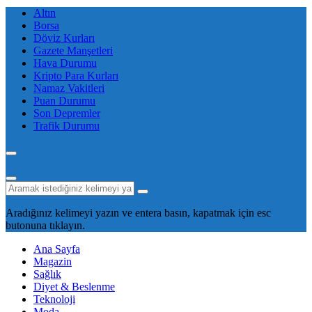
Altın
Borsa
Döviz Kurları
Gazete Manşetleri
Hava Durumu
Kripto Para Kurları
Namaz Vakitleri
Puan Durumu
Son Depremler
Trafik Durumu
Aradığınız kelimeyi yazın ve entera basın, kapatmak için esc
butonuna tıklayın.
Ana Sayfa
Magazin
Sağlık
Diyet & Beslenme
Teknoloji
Moda