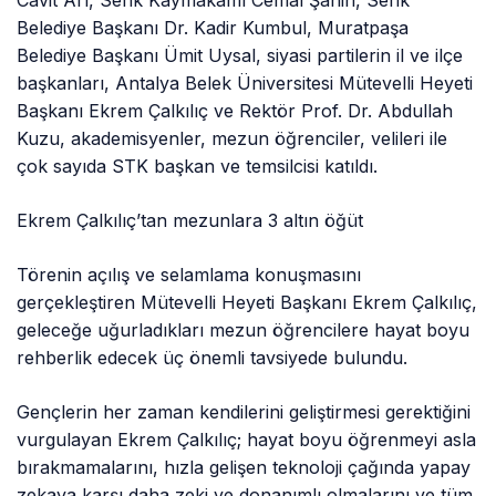
Cavit Arı, Serik Kaymakamı Cemal Şahin, Serik
Belediye Başkanı Dr. Kadir Kumbul, Muratpaşa
Belediye Başkanı Ümit Uysal, siyasi partilerin il ve ilçe
başkanları, Antalya Belek Üniversitesi Mütevelli Heyeti
Başkanı Ekrem Çalkılıç ve Rektör Prof. Dr. Abdullah
Kuzu, akademisyenler, mezun öğrenciler, velileri ile
çok sayıda STK başkan ve temsilcisi katıldı.
Ekrem Çalkılıç’tan mezunlara 3 altın öğüt
Törenin açılış ve selamlama konuşmasını
gerçekleştiren Mütevelli Heyeti Başkanı Ekrem Çalkılıç,
geleceğe uğurladıkları mezun öğrencilere hayat boyu
rehberlik edecek üç önemli tavsiyede bulundu.
Gençlerin her zaman kendilerini geliştirmesi gerektiğini
vurgulayan Ekrem Çalkılıç; hayat boyu öğrenmeyi asla
bırakmamalarını, hızla gelişen teknoloji çağında yapay
zekaya karşı daha zeki ve donanımlı olmalarını ve tüm