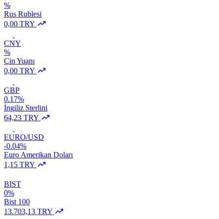
%
Rus Rublesi
0,00 TRY
CNY
%
Çin Yuanı
0,00 TRY
GBP
0.17%
İngiliz Sterlini
64,23 TRY
EURO/USD
-0.04%
Euro Amerikan Doları
1,15 TRY
BIST
0%
Bist 100
13.703,13 TRY