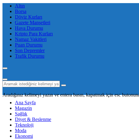
Altın
Borsa
Döviz Kurları
Gazete Manşetleri
Hava Durumu
Kripto Para Kurları
Namaz Vakitleri
Puan Durumu
Son Depremler
Trafik Durumu
Aradığınız kelimeyi yazın ve entera basın, kapatmak için esc butonuna
Ana Sayfa
Magazin
Sağlık
Diyet & Beslenme
Teknoloji
Moda
Ekonomi