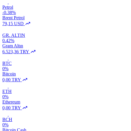
Petrol
-0.38%
Brent Petrol
79,15 USD
GR. ALTIN
0.42%
Gram Altın
6.523,36 TRY
BTC
0%
Bitcoin
0,00 TRY
ETH
0%
Ethereum
0,00 TRY
BCH
0%
Bitcoin Cash