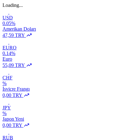
Loading...
USD
0.05%
Amerikan Doları
47,59 TRY
EURO
0.14%
Euro
55,09 TRY
CHF
%
İsviçre Frangı
0,00 TRY
JPY
%
Japon Yeni
0,00 TRY
RUB