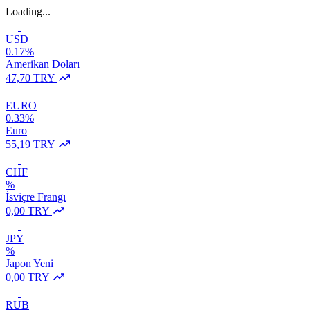
Loading...
USD
0.17%
Amerikan Doları
47,70 TRY
EURO
0.33%
Euro
55,19 TRY
CHF
%
İsviçre Frangı
0,00 TRY
JPY
%
Japon Yeni
0,00 TRY
RUB