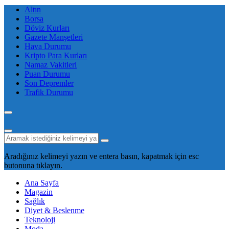
Altın
Borsa
Döviz Kurları
Gazete Manşetleri
Hava Durumu
Kripto Para Kurları
Namaz Vakitleri
Puan Durumu
Son Depremler
Trafik Durumu
Aradığınız kelimeyi yazın ve entera basın, kapatmak için esc
butonuna tıklayın.
Ana Sayfa
Magazin
Sağlık
Diyet & Beslenme
Teknoloji
Moda