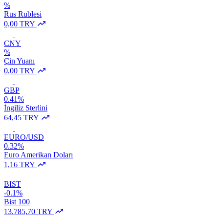
%
Rus Rublesi
0,00 TRY
CNY
%
Çin Yuanı
0,00 TRY
GBP
0.41%
İngiliz Sterlini
64,45 TRY
EURO/USD
0.32%
Euro Amerikan Doları
1,16 TRY
BIST
-0.1%
Bist 100
13.785,70 TRY