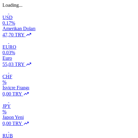
Loading...
USD
0.17%
Amerikan Doları
47,70 TRY
EURO
0.03%
Euro
55,03 TRY
CHF
%
İsviçre Frangı
0,00 TRY
JPY
%
Japon Yeni
0,00 TRY
RUB