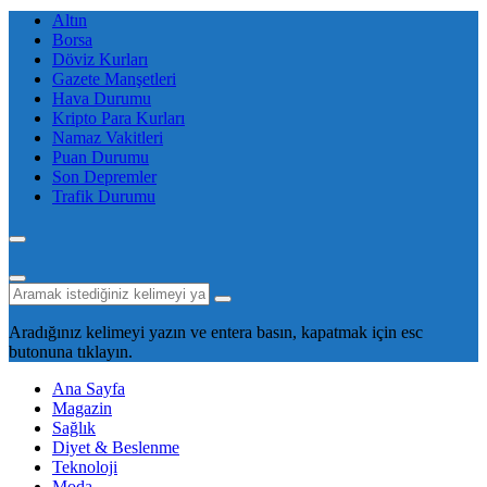
Altın
Borsa
Döviz Kurları
Gazete Manşetleri
Hava Durumu
Kripto Para Kurları
Namaz Vakitleri
Puan Durumu
Son Depremler
Trafik Durumu
Aradığınız kelimeyi yazın ve entera basın, kapatmak için esc
butonuna tıklayın.
Ana Sayfa
Magazin
Sağlık
Diyet & Beslenme
Teknoloji
Moda