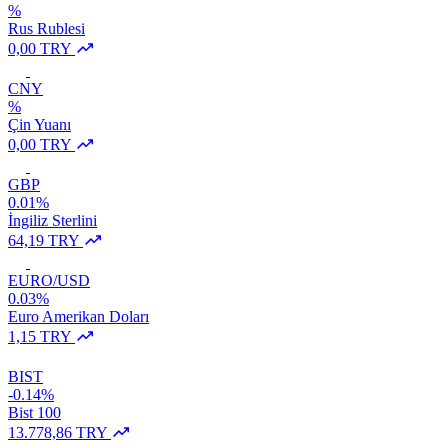
%
Rus Rublesi
0,00 TRY
CNY
%
Çin Yuanı
0,00 TRY
GBP
0.01%
İngiliz Sterlini
64,19 TRY
EURO/USD
0.03%
Euro Amerikan Doları
1,15 TRY
BIST
-0.14%
Bist 100
13.778,86 TRY