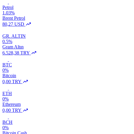
Petrol
1.03%
Brent Petrol
80,27 USD
GR. ALTIN
0.5%
Gram Altın
6.528,38 TRY
BTC
0%
Bitcoin
0,00 TRY
ETH
0%
Ethereum
0,00 TRY
BCH
0%
Bitcoin Cash