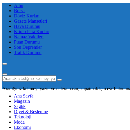
Altın
Borsa
Döviz Kurları
Gazete Manşetleri
Hava Durumu
Kripto Para Kurları
Namaz Vakitleri
Puan Durumu
Son Depremler
Trafik Durumu
Aradığınız kelimeyi yazın ve entera basın, kapatmak için esc butonuna
Ana Sayfa
Magazin
Sağlık
Diyet & Beslenme
Teknoloji
Moda
Ekonomi