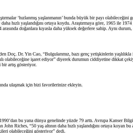
tırmalar ‘hızlanmış yaşlanmanın’ bunda büyük bir payı olabileceğini gös
re daha hızlı yaşlandığını ortaya koydu. Araştırmaya göre, 1965 ile 1974
54 arasında doğanlara kıyasla daha yüksek değerlere sahip. Aynı durum
en Doç. Dr. Yin Cao, “Bulgularımız, bazı genç yetişkinlerin yaşlılıkla i
lı olabileceğine işaret ediyor” diyerek durumun ciddiyetine dikkat çekiyo
bir artış gösteriyor.
da ulaşmak için bizi favorilerinize ekleyin.
rı 1990’dan bu yana dünya genelinde yüzde 79 arttı. Avrupa Kanser Bilgi
an John Riches, “50 yaş altının daha hızlı yaşlandığını ortaya koyan bu 
ileri olabileceğini gösteriyor” dedi.