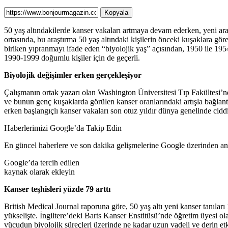
Kopyala
50 yaş altındakilerde kanser vakaları artmaya devam ederken, yeni araş
ortasında, bu araştırma 50 yaş altındaki kişilerin önceki kuşaklara gö
biriken yıpranmayı ifade eden “biyolojik yaş” açısından, 1950 ile 19
1990-1999 doğumlu kişiler için de geçerli.
Biyolojik değişimler erken gerçekleşiyor
Çalışmanın ortak yazarı olan Washington Üniversitesi Tıp Fakültesi’nd
ve bunun genç kuşaklarda görülen kanser oranlarındaki artışla bağlantı
erken başlangıçlı kanser vakaları son otuz yıldır dünya genelinde ciddi 
Haberlerimizi Google’da Takip Edin
En güncel haberlere ve son dakika gelişmelerine Google üzerinden anın
Google’da tercih edilen
kaynak olarak ekleyin
Kanser teşhisleri yüzde 79 arttı
British Medical Journal raporuna göre, 50 yaş altı yeni kanser tanıla
yükselişte. İngiltere’deki Barts Kanser Enstitüsü’nde öğretim üyesi ol
vücudun biyolojik süreçleri üzerinde ne kadar uzun vadeli ve derin etk