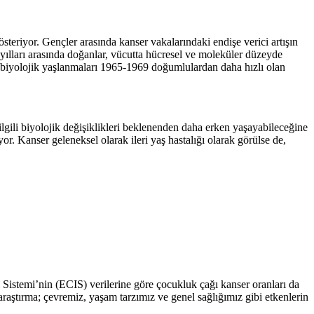
teriyor. Gençler arasında kanser vakalarındaki endişe verici artışın
 yılları arasında doğanlar, vücutta hücresel ve moleküler düzeyde
, biyolojik yaşlanmaları 1965-1969 doğumlulardan daha hızlı olan
lgili biyolojik değişiklikleri beklenenden daha erken yaşayabileceğine
r. Kanser geleneksel olarak ileri yaş hastalığı olarak görülse de,
 Sistemi’nin (ECIS) verilerine göre çocukluk çağı kanser oranları da
araştırma; çevremiz, yaşam tarzımız ve genel sağlığımız gibi etkenlerin