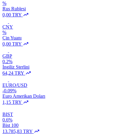
%
Rus Rublesi
0,00 TRY
CNY
%
Çin Yuanı
0,00 TRY
GBP
0.2%
İngiliz Sterlini
64,24 TRY
EURO/USD
-0.09%
Euro Amerikan Doları
1,15 TRY
BIST
0.6%
Bist 100
13.785,83 TRY