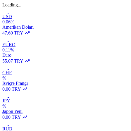
Loading...
USD
0.06%
Amerikan Doları
47,60 TRY
EURO
0.11%
Euro
55,07 TRY
CHF
%
İsviçre Frangı
0,00 TRY
JPY
%
Japon Yeni
0,00 TRY
RUB