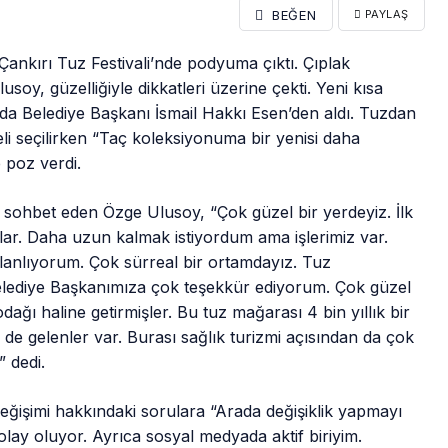
BEĞEN
PAYLAŞ
Çankırı Tuz Festivali’nde podyuma çıktı. Çıplak
oy, güzelliğiyle dikkatleri üzerine çekti. Yeni kısa
da Belediye Başkanı İsmail Hakkı Esen’den aldı. Tuzdan
li seçilirken “Taç koleksiyonuma bir yenisi daha
 poz verdi.
 sohbet eden Özge Ulusoy, “Çok güzel bir yerdeyiz. İlk
ılar. Daha uzun kalmak istiyordum ama işlerimiz var.
nlıyorum. Çok sürreal bir ortamdayız. Tuz
 Belediye Başkanımıza çok teşekkür ediyorum. Çok güzel
odağı haline getirmişler. Bu tuz mağarası 4 bin yıllık bir
de gelenler var. Burası sağlık turizmi açısından da çok
” dedi.
eğişimi hakkındaki sorulara “Arada değişiklik yapmayı
lay oluyor. Ayrıca sosyal medyada aktif biriyim.