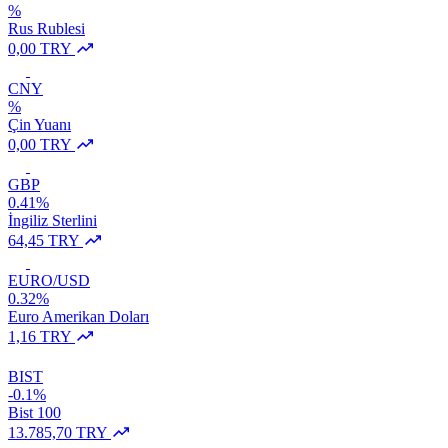
%
Rus Rublesi
0,00 TRY
CNY
%
Çin Yuanı
0,00 TRY
GBP
0.41%
İngiliz Sterlini
64,45 TRY
EURO/USD
0.32%
Euro Amerikan Doları
1,16 TRY
BIST
-0.1%
Bist 100
13.785,70 TRY