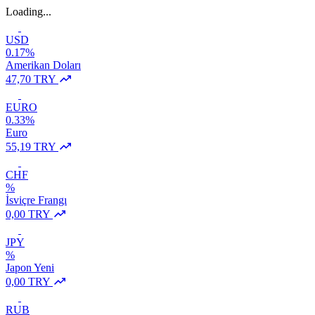
Loading...
USD
0.17%
Amerikan Doları
47,70 TRY
EURO
0.33%
Euro
55,19 TRY
CHF
%
İsviçre Frangı
0,00 TRY
JPY
%
Japon Yeni
0,00 TRY
RUB