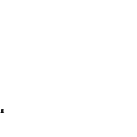
ili
n