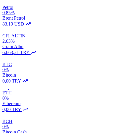
Petrol
0.85%
Brent Petrol
83,19 USD
GR. ALTIN
2.63%
Gram Altın
6.663,21 TRY
BTC
0%
Bitcoin
0,00 TRY
ETH
0%
Ethereum
0,00 TRY
BCH
0%
Bitcoin Cash