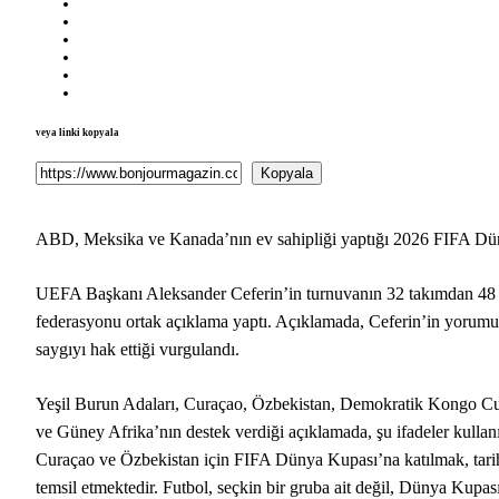
veya linki kopyala
Kopyala
ABD, Meksika ve Kanada’nın ev sahipliği yaptığı 2026 FIFA Dün
UEFA Başkanı Aleksander Ceferin’in turnuvanın 32 takımdan 48 tak
federasyonu ortak açıklama yaptı. Açıklamada, Ceferin’in yorumu 
saygıyı hak ettiği vurgulandı.
Yeşil Burun Adaları, Curaçao, Özbekistan, Demokratik Kongo Cumhu
ve Güney Afrika’nın destek verdiği açıklamada, şu ifadeler kullanı
Curaçao ve Özbekistan için FIFA Dünya Kupası’na katılmak, tarihi 
temsil etmektedir. Futbol, seçkin bir gruba ait değil, Dünya Kupası fa