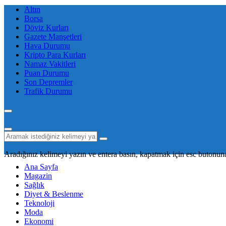
Altın
Borsa
Döviz Kurları
Gazete Manşetleri
Hava Durumu
Kripto Para Kurları
Namaz Vakitleri
Puan Durumu
Son Depremler
Trafik Durumu
Aradığınız kelimeyi yazın ve entera basın, kapatmak için esc butonuna
Ana Sayfa
Magazin
Sağlık
Diyet & Beslenme
Teknoloji
Moda
Ekonomi