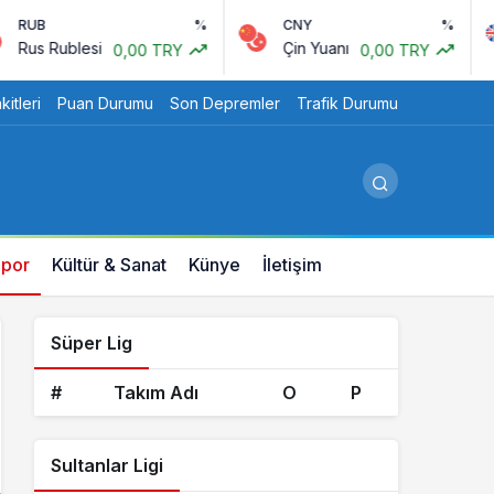
%
CNY
%
G
Rublesi
Çin Yuanı
İn
0,00 TRY
0,00 TRY
itleri
Puan Durumu
Son Depremler
Trafik Durumu
por
Kültür & Sanat
Künye
İletişim
Süper Lig
#
Takım Adı
O
P
Sultanlar Ligi