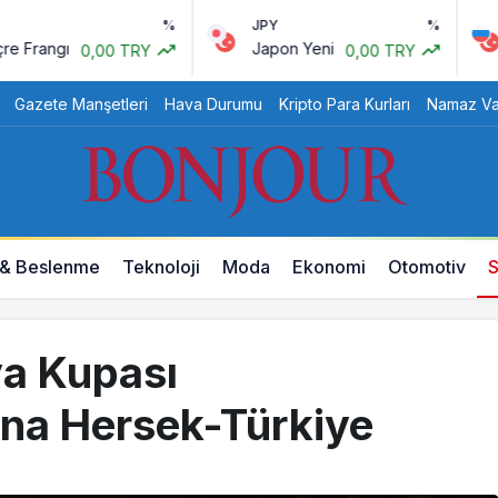
%
JPY
%
RUB
ngı
Japon Yeni
Rus 
0,00 TRY
0,00 TRY
Gazete Manşetleri
Hava Durumu
Kripto Para Kurları
Namaz Vak
 & Beslenme
Teknoloji
Moda
Ekonomi
Otomotiv
S
a Kupası
sna Hersek-Türkiye