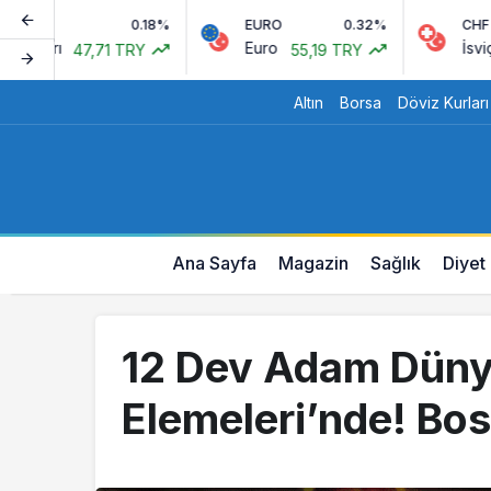
0.18%
EURO
0.32%
CHF
rı
Euro
İsviçre Fra
47,71 TRY
55,19 TRY
Altın
Borsa
Döviz Kurları
Ana Sayfa
Magazin
Sağlık
Diyet
12 Dev Adam Düny
Elemeleri’nde! Bo