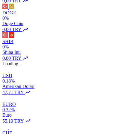
0,00 TRY
DOGE
0%
Doge Coin
0,00 TRY
SHIB
0%
Shiba Inu
0,00 TRY
Loading...
USD
0.18%
Amerikan Doları
47,71 TRY
EURO
0.32%
Euro
55,19 TRY
CHF