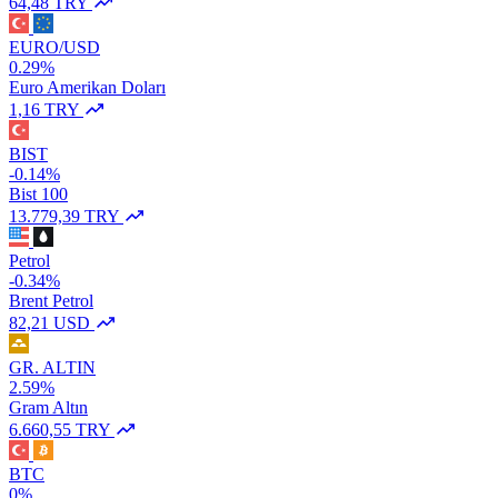
64,48 TRY
EURO/USD
0.29%
Euro Amerikan Doları
1,16 TRY
BIST
-0.14%
Bist 100
13.779,39 TRY
Petrol
-0.34%
Brent Petrol
82,21 USD
GR. ALTIN
2.59%
Gram Altın
6.660,55 TRY
BTC
0%