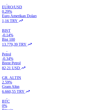
EURO/USD
0.29%
Euro Amerikan Doları
1,16 TRY
BIST
-0.14%
Bist 100
13.779,39 TRY
Petrol
-0.34%
Brent Petrol
82,21 USD
GR. ALTIN
2.59%
Gram Altın
6.660,55 TRY
BTC
0%