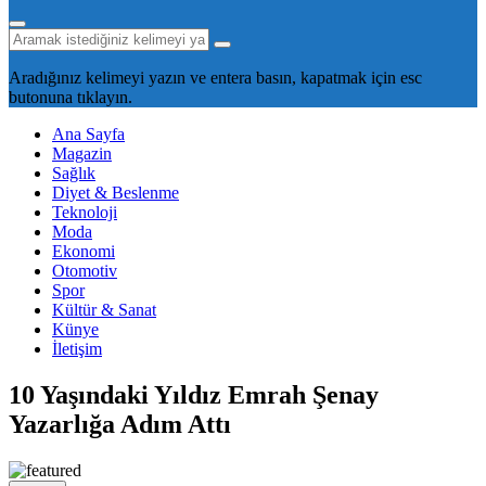
Aradığınız kelimeyi yazın ve entera basın, kapatmak için esc
butonuna tıklayın.
Ana Sayfa
Magazin
Sağlık
Diyet & Beslenme
Teknoloji
Moda
Ekonomi
Otomotiv
Spor
Kültür & Sanat
Künye
İletişim
10 Yaşındaki Yıldız Emrah Şenay
Yazarlığa Adım Attı