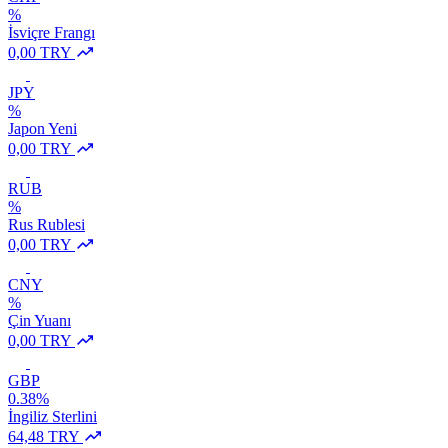
%
İsviçre Frangı
0,00 TRY
JPY
%
Japon Yeni
0,00 TRY
RUB
%
Rus Rublesi
0,00 TRY
CNY
%
Çin Yuanı
0,00 TRY
GBP
0.38%
İngiliz Sterlini
64,48 TRY