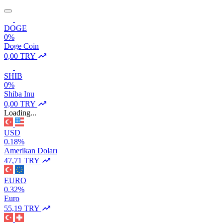
DOGE
0%
Doge Coin
0,00 TRY
SHIB
0%
Shiba Inu
0,00 TRY
Loading...
USD
0.18%
Amerikan Doları
47,71 TRY
EURO
0.32%
Euro
55,19 TRY