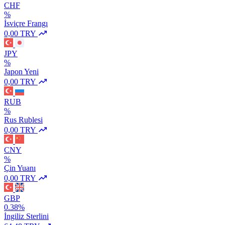
CHF
%
İsviçre Frangı
0,00 TRY
JPY
%
Japon Yeni
0,00 TRY
RUB
%
Rus Rublesi
0,00 TRY
CNY
%
Çin Yuanı
0,00 TRY
GBP
0.38%
İngiliz Sterlini