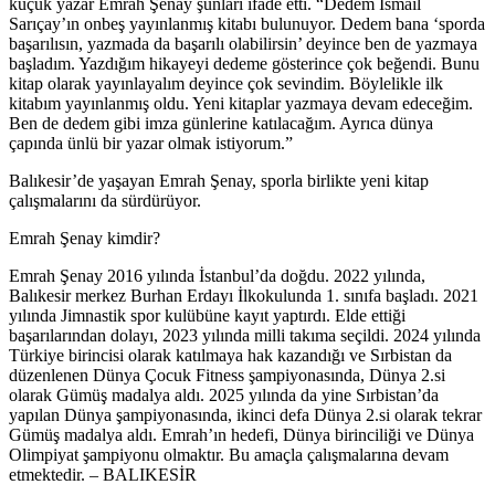
küçük yazar Emrah Şenay şunları ifade etti. “Dedem İsmail
Sarıçay’ın onbeş yayınlanmış kitabı bulunuyor. Dedem bana ‘sporda
başarılısın, yazmada da başarılı olabilirsin’ deyince ben de yazmaya
başladım. Yazdığım hikayeyi dedeme gösterince çok beğendi. Bunu
kitap olarak yayınlayalım deyince çok sevindim. Böylelikle ilk
kitabım yayınlanmış oldu. Yeni kitaplar yazmaya devam edeceğim.
Ben de dedem gibi imza günlerine katılacağım. Ayrıca dünya
çapında ünlü bir yazar olmak istiyorum.”
Balıkesir’de yaşayan Emrah Şenay, sporla birlikte yeni kitap
çalışmalarını da sürdürüyor.
Emrah Şenay kimdir?
Emrah Şenay 2016 yılında İstanbul’da doğdu. 2022 yılında,
Balıkesir merkez Burhan Erdayı İlkokulunda 1. sınıfa başladı. 2021
yılında Jimnastik spor kulübüne kayıt yaptırdı. Elde ettiği
başarılarından dolayı, 2023 yılında milli takıma seçildi. 2024 yılında
Türkiye birincisi olarak katılmaya hak kazandığı ve Sırbistan da
düzenlenen Dünya Çocuk Fitness şampiyonasında, Dünya 2.si
olarak Gümüş madalya aldı. 2025 yılında da yine Sırbistan’da
yapılan Dünya şampiyonasında, ikinci defa Dünya 2.si olarak tekrar
Gümüş madalya aldı. Emrah’ın hedefi, Dünya birinciliği ve Dünya
Olimpiyat şampiyonu olmaktır. Bu amaçla çalışmalarına devam
etmektedir. – BALIKESİR